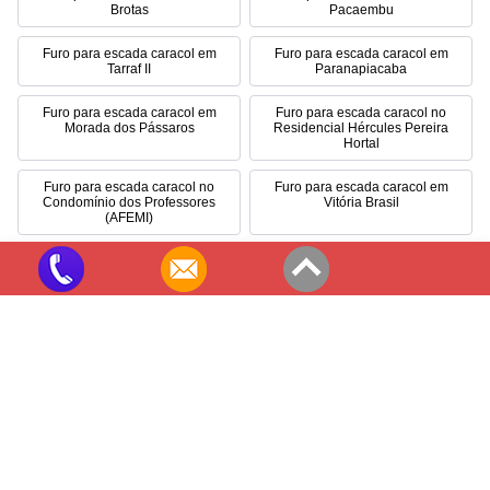
Brotas
Pacaembu
Furo para escada caracol em
Furo para escada caracol em
Tarraf II
Paranapiacaba
Furo para escada caracol em
Furo para escada caracol no
Morada dos Pássaros
Residencial Hércules Pereira
Hortal
Furo para escada caracol no
Furo para escada caracol em
Condomínio dos Professores
Vitória Brasil
(AFEMI)
Furo para escada caracol em RP
Furo para escada caracol em
2-3
Vargem Grande do Sul
Guarufuro
Perfuração e Corte em Concreto